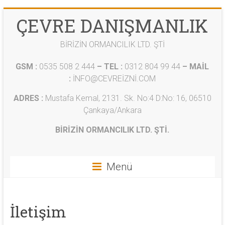
ÇEVRE DANIŞMANLIK
BİRİZİN ORMANCILIK LTD. ŞTİ
GSM :
0535 508 2 444
–
TEL :
0312 804 99 44
–
MAİL
:
İNFO@CEVREİZNİ.COM
ADRES :
Mustafa Kemal, 2131. Sk. No:4 D:No: 16, 06510
Çankaya/Ankara
BİRİZİN ORMANCILIK LTD. ŞTİ.
Menü
İletişim