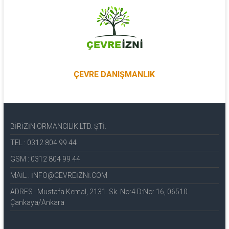
ÇEVRE DANIŞMANLIK
BİRİZİN ORMANCILIK LTD. ŞTİ.
TEL : 0312 804 99 44
GSM : 0312 804 99 44
MAİL : İNFO@CEVREİZNİ.COM
ADRES : Mustafa Kemal, 2131. Sk. No:4 D:No: 16, 06510
Çankaya/Ankara